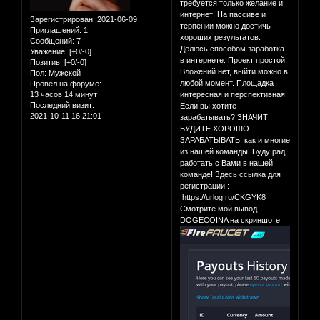
требуется только желание и
интернет! На пассиве и
Зарегистрирован
: 2021-06-09
терпении можно достичь
Приглашений:
1
хороших результатов.
Сообщений:
7
Делюсь способом заработка
Уважение:
[+0/-0]
в интернете. Проект простой!
Позитив:
[+0/-0]
Вложений нет, выйти можно в
Пол:
Мужской
любой момент. Площадка
Провел на форуме:
13 часов 14 минут
интересная и перспективная.
Последний визит:
Если вы хотите
2021-10-11 16:21:01
зарабатывать? ЗНАЧИТ
БУДИТЕ ХОРОШО
ЗАРАБАТЫВАТЬ, как и многие
из нашей команды. Буду рад
работать с Вами в нашей
команде! Здесь ссылка для
регистрации :
https://urlog.ru/CKGYK8
Смотрите мой вывод
DOGECOINA на скриншоте