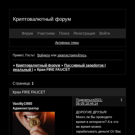
Криптовалютный форум
Форум
Участники
Поиск
Регистрация
Войти
Активные темы
Привет, Гость!
Войдите
или
зарегистрируйтесь
.
»
Криптовалютный форум
»
Пассивный заработок (
реальный )
»
Кран FIRE FAUCET
Страница:
1
Кран FIRE FAUCET
Поделиться
2021-
1
Vasiliy1980
06-09 18:44:14
Администратор
ДОРОГИЕ ДРУЗЬЯ!
Много ли Вы проводите
время в интернете? А в это
же время можно
зарабатывать деньги! От Вас